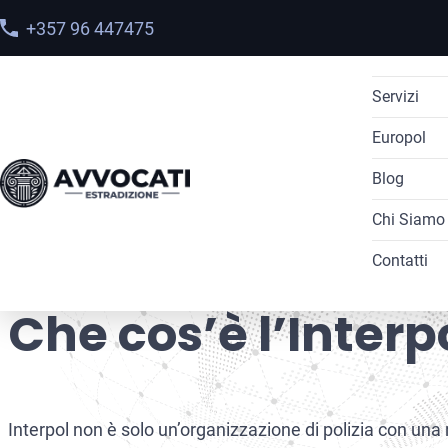
+357 96 447475
Servizi
Europol
La Red N
Blog
La Blue 
Avvocat
Canc
Chi Siamo
La Green
Accesso
Home
>
Blog
> Che cos’è l’Interpol?
Contatti
La Yello
Cancell
Casi Le
La Silve
Ricors
Team
Che cos’è l’Interp
La Black
Trasferi
Notific
Control
Purple N
Ricors
Interpol non è solo un’organizzazione di polizia con u