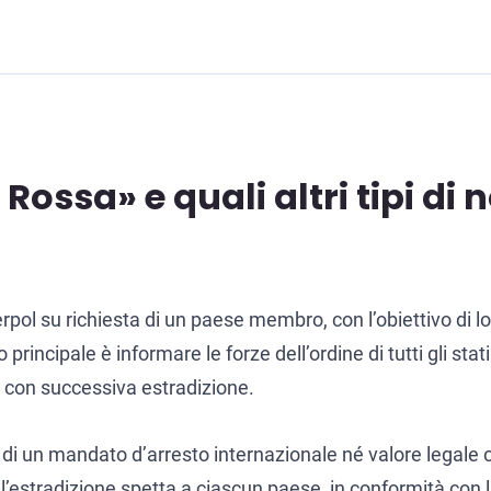
ossa» e quali altri tipi di n
erpol su richiesta di un paese membro, con l’obiettivo di l
incipale è informare le forze dell’ordine di tutti gli sta
o con successiva estradizione.
 di un mandato d’arresto internazionale né valore legale ob
 l’estradizione spetta a ciascun paese, in conformità con l