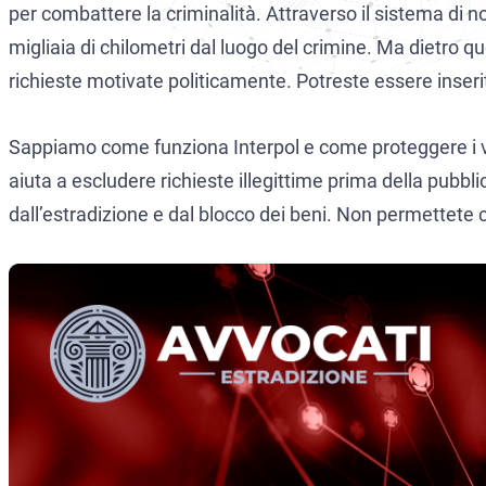
per combattere la criminalità. Attraverso il sistema di not
CCF (Co
World-C
migliaia di chilometri dal luogo del crimine. Ma dietro q
Diffusio
Aziende
richieste motivate politicamente. Potreste essere inseri
Protezio
Sappiamo come funziona Interpol e come proteggere i vo
Mandato
Estra
aiuta a escludere richieste illegittime prima della pubbl
Avvocati
Estra
dall’estradizione e dal blocco dei beni. Non permettete che
Avvocato
Estra
Crimini 
Estra
Prevenzi
Estra
Estra