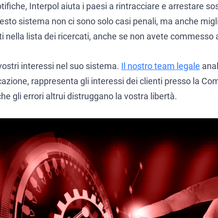
ifiche, Interpol aiuta i paesi a rintracciare e arrestare so
mmission for the Control of INTERPOL)
heck
uesto sistema non ci sono solo casi penali, ma anche miglia
ne Interpol
 e manager
ti nella lista dei ricercati, anche se non avete commesso 
ne dall’estradizione
stri interessi nel suo sistema.
Il nostro team legale
anali
 d’arresto internazionale
dizione e Difesa Penale Internazionale tra Italia e Stati Uniti
icazione, rappresenta gli interessi dei clienti presso la 
 per crimini dei colletti bianchi
dizione dall’Italia alla Russia
 gli errori altrui distruggano la vostra libertà.
 presso la Corte Europea dei diritti dell’uomo
dizione tra Italia e Germania
economici e finanziari in Italia
dizione tra Italia e Messico
one del riciclaggio di denaro
dizione tra Argentina e Italia
dizione tra Italia e Spagna