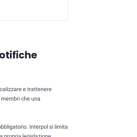
otifiche
ocalizzare e trattenere
ti membri che una
bligatorio. Interpol si limita
a propria legislazione