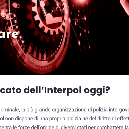
ficato dell’Interpol oggi?
Criminale, la più grande organizzazione di polizia intergo
 non dispone di una propria polizia né del diritto di effet
 tra le forze dell’ordine di diversi stati per combattere l