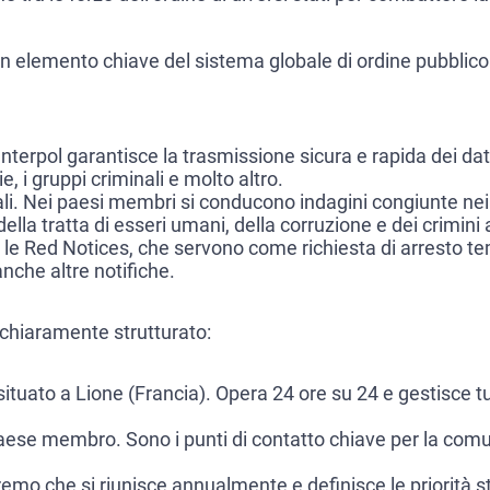
un elemento chiave del sistema globale di ordine pubblico.
terpol garantisce la trasmissione sicura e rapida dei dati su
, i gruppi criminali e molto altro.
ali. Nei paesi membri si conducono indagini congiunte nei 
 della tratta di esseri umani, della corruzione e dei crimini
o le Red Notices, che servono come richiesta di arresto 
anche altre notifiche.
 chiaramente strutturato:
situato a Lione (Francia). Opera 24 ore su 24 e gestisce tu
paese membro. Sono i punti di contatto chiave per la comu
emo che si riunisce annualmente e definisce le priorità s