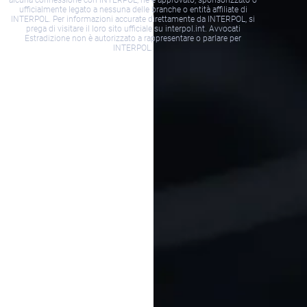
alcuna connessione con INTERPOL, né è approvato, sponsorizzato o
ufficialmente legato a nessuna delle branche o entità affiliate di
INTERPOL. Per informazioni accurate direttamente da INTERPOL, si
prega di visitare il loro sito ufficiale su interpol.int. Avvocati
Estradizione non è autorizzato a rappresentare o parlare per
INTERPOL.