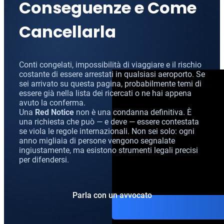
Conseguenze e Come
CCF (Commission for the Co
World-Check
Cancellarla
Diffusione Interpol
Aziende e manager
Protezione dall’estradizione
Conti congelati, impossibilità di viaggiare e il rischio
Mandato d’arresto internazi
Estradizione e Difesa Penal
costante di essere arrestati in qualsiasi aeroporto. Se
sei arrivato su questa pagina, probabilmente temi di
Avvocati per crimini dei colle
Estradizione dall’Italia al
essere già nella lista dei ricercati o ne hai appena
avuto la conferma.
Avvocato presso la Corte Euro
Estradizione tra Italia e 
Una
Red Notice
non è una condanna definitiva. È
una richiesta che può — e deve — essere contestata
se viola le regole internazionali. Non sei solo: ogni
Crimini economici e finanziari
Estradizione tra Italia e 
anno migliaia di persone vengono segnalate
ingiustamente, ma esistono strumenti legali precisi
Prevenzione del riciclaggio 
Estradizione tra Argentina 
per difendersi.
Estradizione tra Italia e 
Parla con un avvocato