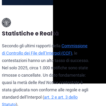
Statistiche e Realtà
Secondo gli ultimi rapporti della
Commissione
di Controllo dei File dell’Interpol (CCF)
, le
contestazioni hanno un alto tasso di successo.
Nel solo 2025, circa 1.000 notifiche sono state
rimosse o cancellate. Un dato fondamentale:
quasi la metà delle
Red Notice
contestate è
stata giudicata non conforme alle regole e agli
standard dell’Interpol (
art. 2 e art. 3 dello
Statuto
).