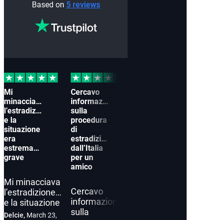
Based on
5 reviews
Mi
Cercavo
Mio
Mio
minacciava
informazioni
fratello è
frat
l’estradizione
sulla
stato
affr
e la
procedura
arrestato
la
situazione
di
in Italia
min
era
estradizione
con un
di
estremamente
dall’Italia
mandato
estr
grave
per un
d’arresto
ed
amico
europeo
era
nel 
Mi minacciava
Cercavo
Mio fratello è
l’estradizione
Mio 
informazioni
stato
e la situazione
affr
sulla
arrestato in
era
Delcie,
March 23,