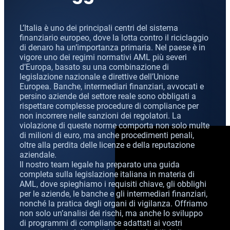
CCF (Commission for the Co
World-Check
L’Italia è uno dei principali centri del sistema
Diffusione Interpol
Aziende e manager
finanziario europeo, dove la lotta contro il riciclaggio
di denaro ha un’importanza primaria. Nel paese è in
Protezione dall’estradizione
vigore uno dei regimi normativi AML più severi
d’Europa, basato su una combinazione di
Mandato d’arresto internazi
Estradizione e Difesa Penal
legislazione nazionale e direttive dell’Unione
Europea. Banche, intermediari finanziari, avvocati e
Avvocati per crimini dei colle
Estradizione dall’Italia al
persino aziende del settore reale sono obbligati a
rispettare complesse procedure di compliance per
Avvocato presso la Corte Euro
Estradizione tra Italia e 
non incorrere nelle sanzioni dei regolatori. La
violazione di queste norme comporta non solo multe
Crimini economici e finanziari
Estradizione tra Italia e 
di milioni di euro, ma anche procedimenti penali,
oltre alla perdita delle licenze e della reputazione
aziendale.
Prevenzione del riciclaggio 
Estradizione tra Argentina 
Il nostro team legale ha preparato una guida
completa sulla legislazione italiana in materia di
Estradizione tra Italia e 
AML, dove spieghiamo i requisiti chiave, gli obblighi
per le aziende, le banche e gli intermediari finanziari,
nonché la pratica degli organi di vigilanza. Offriamo
non solo un’analisi dei rischi, ma anche lo sviluppo
di programmi di compliance adattati ai vostri