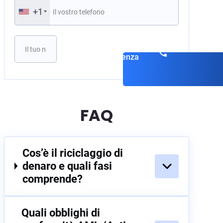
+1
Si prega di lasciare vuoto questo campo.
Prenota una
consulenza
FAQ
Cos’è il riciclaggio di
denaro e quali fasi
comprende?
Quali obblighi di