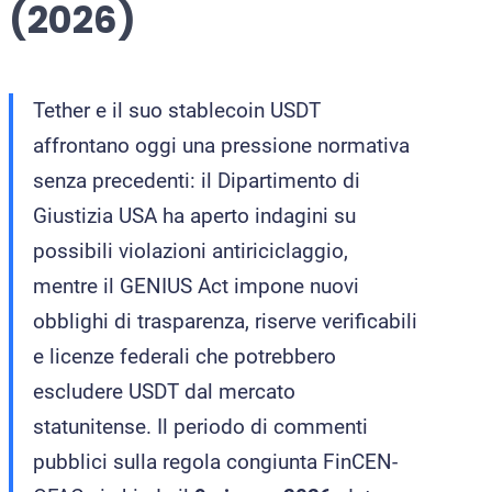
(2026)
CCF (Commission for the Co
World-Check
Diffusione Interpol
Aziende e manager
Tether e il suo stablecoin USDT
Protezione dall’estradizione
affrontano oggi una pressione normativa
Mandato d’arresto internazi
Estradizione e Difesa Penal
senza precedenti: il Dipartimento di
Avvocati per crimini dei colle
Estradizione dall’Italia al
Giustizia USA ha aperto indagini su
Avvocato presso la Corte Euro
Estradizione tra Italia e 
possibili violazioni antiriciclaggio,
mentre il GENIUS Act impone nuovi
Crimini economici e finanziari
Estradizione tra Italia e 
obblighi di trasparenza, riserve verificabili
Prevenzione del riciclaggio 
Estradizione tra Argentina 
e licenze federali che potrebbero
Estradizione tra Italia e 
escludere USDT dal mercato
statunitense. Il periodo di commenti
pubblici sulla regola congiunta FinCEN-