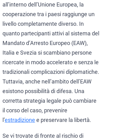
all’interno dell’Unione Europea, la
CCF (Commission for the Co
World-Check
cooperazione tra i paesi raggiunge un
Diffusione Interpol
Aziende e manager
livello completamente diverso. In
Protezione dall’estradizione
quanto partecipanti attivi al sistema del
Mandato d’Arresto Europeo (EAW),
Mandato d’arresto internazi
Estradizione e Difesa Penal
Italia e Svezia si scambiano persone
Avvocati per crimini dei colle
Estradizione dall’Italia al
ricercate in modo accelerato e senza le
Avvocato presso la Corte Euro
Estradizione tra Italia e 
tradizionali complicazioni diplomatiche.
Tuttavia, anche nell’ambito dell’EAW
Crimini economici e finanziari
Estradizione tra Italia e 
esistono possibilità di difesa. Una
Prevenzione del riciclaggio 
Estradizione tra Argentina 
corretta strategia legale può cambiare
Estradizione tra Italia e 
il corso del caso, prevenire
l’
estradizione
e preservare la libertà.
Se vi trovate di fronte al rischio di