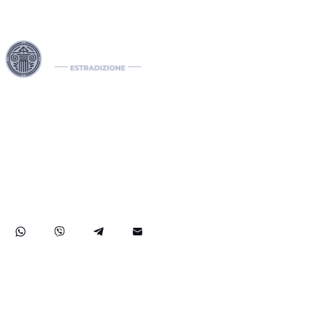
I nostri Interpol Red Notice lawyers sono specializzati nella
gestione di casi di estradizione internazionale, comprese le
richieste di estradizione tra paesi. In qualità di international
lawyers, gestiamo efficacemente notifiche Interpol come il
Red Notice, il Green e il Blue Notice, oltre alle Diffusioni. Il
nostro studio legale internazionale assiste nella rimozione di
mandati di arresto internazionali e sviluppa soluzioni legali
strategiche per proteggere i diritti dei nostri clienti a livello
globale.