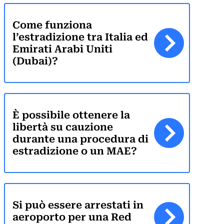
CCF (Commission for the Co
World-Check
Come funziona
Diffusione Interpol
Aziende e manager
l’estradizione tra Italia ed
Emirati Arabi Uniti
Protezione dall’estradizione
(Dubai)?
Mandato d’arresto internazi
Estradizione e Difesa Penal
Avvocati per crimini dei colle
Estradizione dall’Italia al
Avvocato presso la Corte Euro
Estradizione tra Italia e 
È possibile ottenere la
libertà su cauzione
Crimini economici e finanziari
Estradizione tra Italia e 
durante una procedura di
estradizione o un MAE?
Prevenzione del riciclaggio 
Estradizione tra Argentina 
Estradizione tra Italia e 
Si può essere arrestati in
aeroporto per una Red