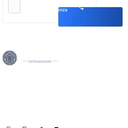
Prenota una
consulenza
I nostri Interpol Red Notice lawyers sono specializzati nella
gestione di casi di estradizione internazionale, comprese le
richieste di estradizione tra paesi. In qualità di international
lawyers, gestiamo efficacemente notifiche Interpol come il
Red Notice, il Green e il Blue Notice, oltre alle Diffusioni. Il
nostro studio legale internazionale assiste nella rimozione di
mandati di arresto internazionali e sviluppa soluzioni legali
strategiche per proteggere i diritti dei nostri clienti a livello
globale.