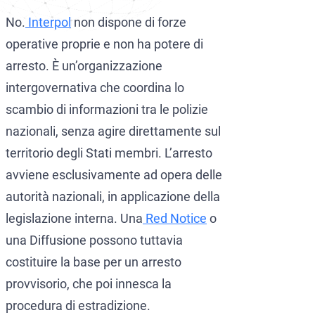
CCF (Commission for the Co
World-Check
No.
Interpol
non dispone di forze
Diffusione Interpol
Aziende e manager
operative proprie e non ha potere di
arresto. È un’organizzazione
Protezione dall’estradizione
intergovernativa che coordina lo
Mandato d’arresto internazi
Estradizione e Difesa Penal
scambio di informazioni tra le polizie
Avvocati per crimini dei colle
Estradizione dall’Italia al
nazionali, senza agire direttamente sul
territorio degli Stati membri. L’arresto
Avvocato presso la Corte Euro
Estradizione tra Italia e 
avviene esclusivamente ad opera delle
Crimini economici e finanziari
Estradizione tra Italia e 
autorità nazionali, in applicazione della
Prevenzione del riciclaggio 
Estradizione tra Argentina 
legislazione interna. Una
Red Notice
o
una Diffusione possono tuttavia
Estradizione tra Italia e 
costituire la base per un arresto
provvisorio, che poi innesca la
procedura di estradizione.