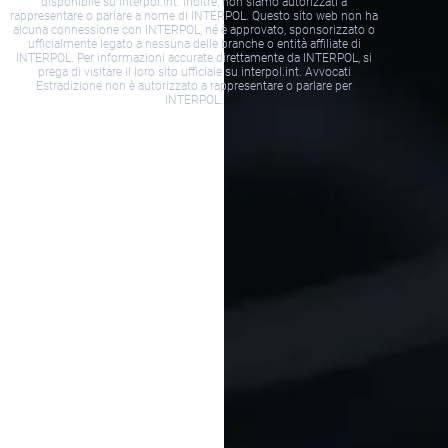
disponibile su interpol.int. Inoltre, non siamo autorizzati a
rappresentare o parlare a nome di INTERPOL. Questo sito web non ha
alcuna connessione con INTERPOL, né è approvato, sponsorizzato o
ufficialmente legato a nessuna delle branche o entità affiliate di
INTERPOL. Per informazioni accurate direttamente da INTERPOL, si
prega di visitare il loro sito ufficiale su interpol.int. Avvocati
Estradizione non è autorizzato a rappresentare o parlare per
INTERPOL.