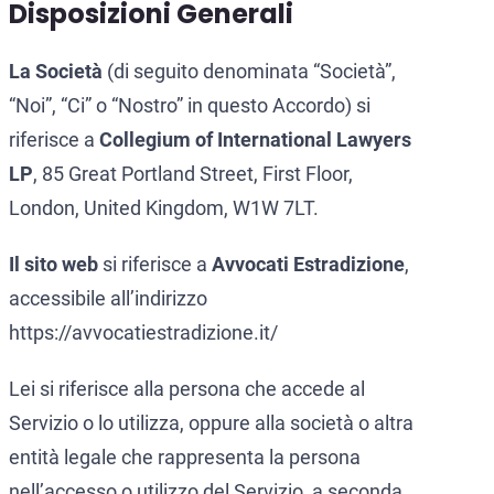
Disposizioni Generali
CCF (Commission for the Co
World-Check
Diffusione Interpol
Aziende e manager
La Società
(di seguito denominata “Società”,
“Noi”, “Ci” o “Nostro” in questo Accordo) si
Protezione dall’estradizione
riferisce a
Collegium of International Lawyers
Mandato d’arresto internazi
Estradizione e Difesa Penal
LP
, 85 Great Portland Street, First Floor,
Avvocati per crimini dei colle
Estradizione dall’Italia al
London, United Kingdom, W1W 7LT.
Avvocato presso la Corte Euro
Estradizione tra Italia e 
Il sito web
si riferisce a
Avvocati Estradizione
,
Crimini economici e finanziari
Estradizione tra Italia e 
accessibile all’indirizzo
https://avvocatiestradizione.it/
Prevenzione del riciclaggio 
Estradizione tra Argentina 
Estradizione tra Italia e 
Lei si riferisce alla persona che accede al
Servizio o lo utilizza, oppure alla società o altra
entità legale che rappresenta la persona
nell’accesso o utilizzo del Servizio, a seconda