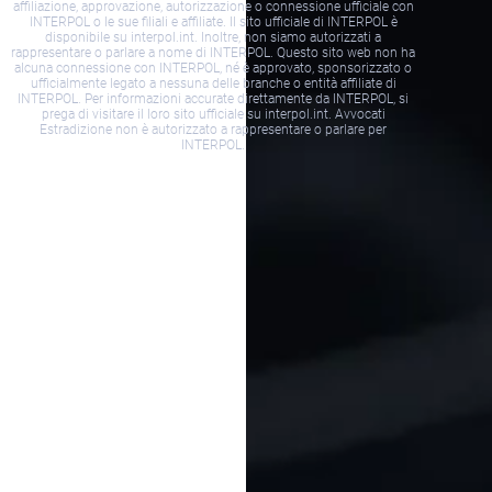
affiliazione, approvazione, autorizzazione o connessione ufficiale con
INTERPOL o le sue filiali e affiliate. Il sito ufficiale di INTERPOL è
disponibile su interpol.int. Inoltre, non siamo autorizzati a
rappresentare o parlare a nome di INTERPOL. Questo sito web non ha
alcuna connessione con INTERPOL, né è approvato, sponsorizzato o
ufficialmente legato a nessuna delle branche o entità affiliate di
INTERPOL. Per informazioni accurate direttamente da INTERPOL, si
prega di visitare il loro sito ufficiale su interpol.int. Avvocati
Estradizione non è autorizzato a rappresentare o parlare per
INTERPOL.