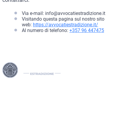
Via e-mail:
info@avvocatiestradizione.it
Visitando questa pagina sul nostro sito
web:
https://avvocatiestradizione.it/
Al numero di telefono:
+357 96 447475
I nostri Interpol Red Notice lawyers sono specializzati nella
gestione di casi di estradizione internazionale, comprese le
richieste di estradizione tra paesi. In qualità di international
lawyers, gestiamo efficacemente notifiche Interpol come il
Red Notice, il Green e il Blue Notice, oltre alle Diffusioni. Il
nostro studio legale internazionale assiste nella rimozione di
mandati di arresto internazionali e sviluppa soluzioni legali
strategiche per proteggere i diritti dei nostri clienti a livello
globale.