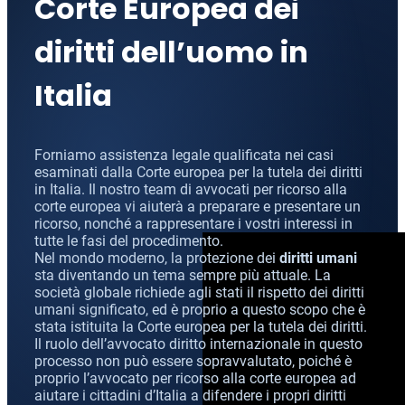
Corte Europea dei
CCF (Commission for the Co
World-Check
diritti dell’uomo in
Diffusione Interpol
Aziende e manager
Italia
Protezione dall’estradizione
Mandato d’arresto internazi
Estradizione e Difesa Penal
Forniamo assistenza legale qualificata nei casi
Avvocati per crimini dei colle
Estradizione dall’Italia al
esaminati dalla Corte europea per la tutela dei diritti
in Italia. Il nostro team di avvocati per ricorso alla
Avvocato presso la Corte Euro
Estradizione tra Italia e 
corte europea vi aiuterà a preparare e presentare un
ricorso, nonché a rappresentare i vostri interessi in
Crimini economici e finanziari
Estradizione tra Italia e 
tutte le fasi del procedimento.
Nel mondo moderno, la protezione dei
diritti umani
Prevenzione del riciclaggio 
Estradizione tra Argentina 
sta diventando un tema sempre più attuale. La
società globale richiede agli stati il rispetto dei diritti
umani significato, ed è proprio a questo scopo che è
Estradizione tra Italia e 
stata istituita la Corte europea per la tutela dei diritti.
Il ruolo dell’avvocato diritto internazionale in questo
processo non può essere sopravvalutato, poiché è
proprio l’avvocato per ricorso alla corte europea ad
aiutare i cittadini d’Italia a difendere i propri diritti