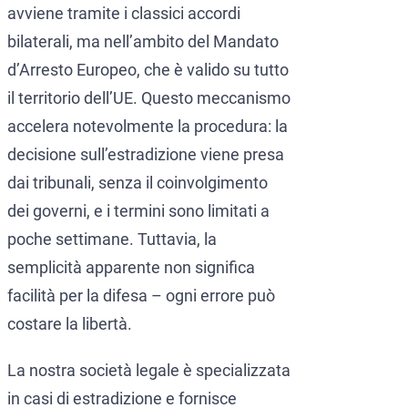
avviene tramite i classici accordi
CCF (Commission for the Co
World-Check
bilaterali, ma nell’ambito del Mandato
Diffusione Interpol
Aziende e manager
d’Arresto Europeo, che è valido su tutto
Protezione dall’estradizione
il territorio dell’UE. Questo meccanismo
accelera notevolmente la procedura: la
Mandato d’arresto internazi
Estradizione e Difesa Penal
decisione sull’estradizione viene presa
Avvocati per crimini dei colle
Estradizione dall’Italia al
dai tribunali, senza il coinvolgimento
Avvocato presso la Corte Euro
Estradizione tra Italia e 
dei governi, e i termini sono limitati a
poche settimane. Tuttavia, la
Crimini economici e finanziari
Estradizione tra Italia e 
semplicità apparente non significa
Prevenzione del riciclaggio 
Estradizione tra Argentina 
facilità per la difesa – ogni errore può
Estradizione tra Italia e 
costare la libertà.
La nostra società legale è specializzata
in casi di estradizione e fornisce