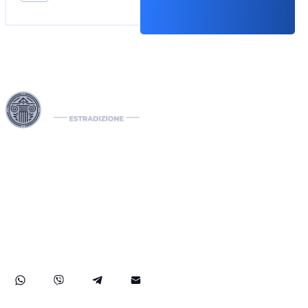
I nostri Interpol Red Notice lawyers sono specializzati nella
gestione di casi di estradizione internazionale, comprese le
richieste di estradizione tra paesi. In qualità di international
lawyers, gestiamo efficacemente notifiche Interpol come il
Red Notice, il Green e il Blue Notice, oltre alle Diffusioni. Il
nostro studio legale internazionale assiste nella rimozione di
mandati di arresto internazionali e sviluppa soluzioni legali
strategiche per proteggere i diritti dei nostri clienti a livello
globale.