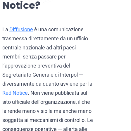
Notice?
CCF (Commission for the Co
World-Check
Diffusione Interpol
Aziende e manager
Protezione dall’estradizione
La
Diffusione
è una comunicazione
trasmessa direttamente da un ufficio
Mandato d’arresto internazi
Estradizione e Difesa Penal
centrale nazionale ad altri paesi
Avvocati per crimini dei colle
Estradizione dall’Italia al
membri, senza passare per
Avvocato presso la Corte Euro
Estradizione tra Italia e 
l’approvazione preventiva del
Segretariato Generale di Interpol —
Crimini economici e finanziari
Estradizione tra Italia e 
diversamente da quanto avviene per la
Prevenzione del riciclaggio 
Estradizione tra Argentina 
Red Notice
. Non viene pubblicata sul
Estradizione tra Italia e 
sito ufficiale dell’organizzazione, il che
la rende meno visibile ma anche meno
soggetta ai meccanismi di controllo. Le
conseguenze operative — allerta alle