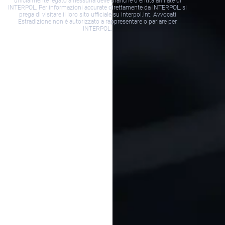
ufficialmente legato a nessuna delle branche o entità affiliate di
INTERPOL. Per informazioni accurate direttamente da INTERPOL, si
prega di visitare il loro sito ufficiale su interpol.int. Avvocati
Estradizione non è autorizzato a rappresentare o parlare per
INTERPOL.