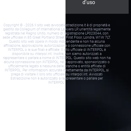
privacy
d’uso
Copyright © - 2026 Il sito web avvocatiestradizione.it è di proprietà e
gestito da Collegium of International Lawyers LP, un'entità legalmente
registrata nel Regno Unito, numero di registrazione LP023044, con
sede ufficiale in 85 Great Portland Street, First Floor, Londra, W1W 7LT.
Questo sito web opera in modo indipendente e non ha alcuna
affiliazione, approvazione, autorizzazione o connessione ufficiale con
INTERPOL o le sue filiali e affiliate. Il sito ufficiale di INTERPOL è
disponibile su interpol.int. Inoltre, non siamo autorizzati a
rappresentare o parlare a nome di INTERPOL. Questo sito web non ha
alcuna connessione con INTERPOL, né è approvato, sponsorizzato o
ufficialmente legato a nessuna delle branche o entità affiliate di
INTERPOL. Per informazioni accurate direttamente da INTERPOL, si
prega di visitare il loro sito ufficiale su interpol.int. Avvocati
Estradizione non è autorizzato a rappresentare o parlare per
INTERPOL.