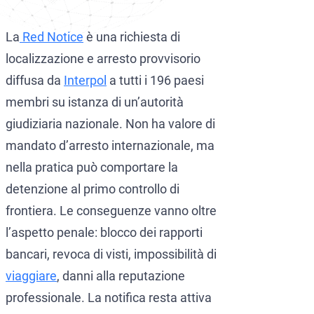
CCF (Commission for the Co
World-Check
La
Red Notice
è una richiesta di
Diffusione Interpol
Aziende e manager
localizzazione e arresto provvisorio
Protezione dall’estradizione
diffusa da
Interpol
a tutti i 196 paesi
Mandato d’arresto internazi
Estradizione e Difesa Penal
membri su istanza di un’autorità
giudiziaria nazionale. Non ha valore di
Avvocati per crimini dei colle
Estradizione dall’Italia al
mandato d’arresto internazionale, ma
Avvocato presso la Corte Euro
Estradizione tra Italia e 
nella pratica può comportare la
Crimini economici e finanziari
Estradizione tra Italia e 
detenzione al primo controllo di
frontiera. Le conseguenze vanno oltre
Prevenzione del riciclaggio 
Estradizione tra Argentina 
l’aspetto penale: blocco dei rapporti
Estradizione tra Italia e 
bancari, revoca di visti, impossibilità di
viaggiare
, danni alla reputazione
professionale. La notifica resta attiva