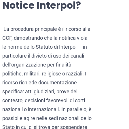
Notice Interpol?
CCF (Commission for the Co
World-Check
Diffusione Interpol
Aziende e manager
Protezione dall’estradizione
La procedura principale è il ricorso alla
CCF, dimostrando che la notifica viola
Mandato d’arresto internazi
Estradizione e Difesa Penal
le norme dello Statuto di Interpol — in
Avvocati per crimini dei colle
Estradizione dall’Italia al
particolare il divieto di uso dei canali
Avvocato presso la Corte Euro
Estradizione tra Italia e 
dell’organizzazione per finalità
politiche, militari, religiose o razziali. Il
Crimini economici e finanziari
Estradizione tra Italia e 
ricorso richiede documentazione
Prevenzione del riciclaggio 
Estradizione tra Argentina 
specifica: atti giudiziari, prove del
Estradizione tra Italia e 
contesto, decisioni favorevoli di corti
nazionali o internazionali. In parallelo, è
possibile agire nelle sedi nazionali dello
Stato in cui ci si trova per sospendere