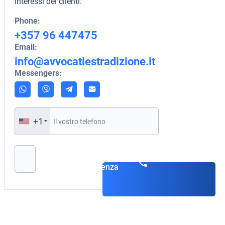
interessi dei clienti.
Phone:
+357 96 447475
Email:
info@avvocatiestradizione.it
Messengers:
+1
Si prega di lasciare vuoto questo campo.
Prenota una
consulenza