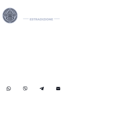
I nostri Interpol Red Notice lawyers sono specializzati nella
gestione di casi di estradizione internazionale, comprese le
richieste di estradizione tra paesi. In qualità di international
lawyers, gestiamo efficacemente notifiche Interpol come il
Red Notice, il Green e il Blue Notice, oltre alle Diffusioni. Il
nostro studio legale internazionale assiste nella rimozione di
mandati di arresto internazionali e sviluppa soluzioni legali
strategiche per proteggere i diritti dei nostri clienti a livello
globale.