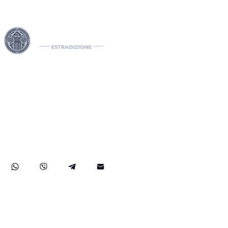
I nostri Interpol Red Notice lawyers sono specializzati nella
gestione di casi di estradizione internazionale, comprese le
richieste di estradizione tra paesi. In qualità di international
lawyers, gestiamo efficacemente notifiche Interpol come il
Red Notice, il Green e il Blue Notice, oltre alle Diffusioni. Il
nostro studio legale internazionale assiste nella rimozione di
mandati di arresto internazionali e sviluppa soluzioni legali
strategiche per proteggere i diritti dei nostri clienti a livello
globale.