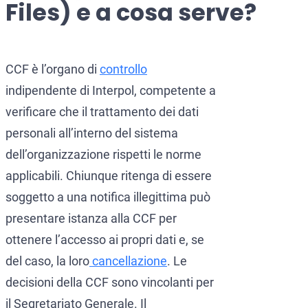
Files) e a cosa serve?
CCF (Commission for the Co
World-Check
Diffusione Interpol
Aziende e manager
Protezione dall’estradizione
CCF è l’organo di
controllo
indipendente di Interpol, competente a
Mandato d’arresto internazi
Estradizione e Difesa Penal
verificare che il trattamento dei dati
Avvocati per crimini dei colle
Estradizione dall’Italia al
personali all’interno del sistema
Avvocato presso la Corte Euro
Estradizione tra Italia e 
dell’organizzazione rispetti le norme
applicabili. Chiunque ritenga di essere
Crimini economici e finanziari
Estradizione tra Italia e 
soggetto a una notifica illegittima può
Prevenzione del riciclaggio 
Estradizione tra Argentina 
presentare istanza alla CCF per
Estradizione tra Italia e 
ottenere l’accesso ai propri dati e, se
del caso, la loro
cancellazione
. Le
decisioni della CCF sono vincolanti per
il Segretariato Generale. Il