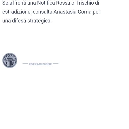
Se affronti una Notifica Rossa o il rischio di
estradizione, consulta Anastasia Goma per
una difesa strategica.
I nostri Interpol Red Notice lawyers sono specializzati nella
gestione di casi di estradizione internazionale, comprese le
richieste di estradizione tra paesi. In qualità di international
lawyers, gestiamo efficacemente notifiche Interpol come il
Red Notice, il Green e il Blue Notice, oltre alle Diffusioni. Il
nostro studio legale internazionale assiste nella rimozione di
mandati di arresto internazionali e sviluppa soluzioni legali
strategiche per proteggere i diritti dei nostri clienti a livello
globale.