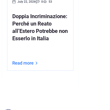
July 22, 2026
0
53
July 16, 2026
Doppia Incriminazione:
Estradizion
Perché un Reato
Cittadini c
all’Estero Potrebbe non
Cittadinan
Esserlo in Italia
Completa a
UE e Difese
(2026)
Read more
Read more