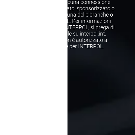
Questo sito web non ha alcuna connessione
con INTERPOL, né è approvato, sponsorizzato o
ufficialmente legato a nessuna delle branche o
entità affiliate di INTERPOL. Per informazioni
accurate direttamente da INTERPOL, si prega di
visitare il loro sito ufficiale su interpol.int.
Avvocati Estradizione non è autorizzato a
rappresentare o parlare per INTERPOL.