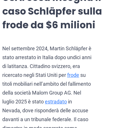
CCF (Commission for the Co
World-Check
caso Schläpfer sulla
Diffusione Interpol
Aziende e manager
frode da $6 milioni
Protezione dall’estradizione
Mandato d’arresto internazi
Estradizione e Difesa Penal
Nel settembre 2024, Martin Schläpfer è
Avvocati per crimini dei colle
Estradizione dall’Italia al
stato arrestato in Italia dopo undici anni
Avvocato presso la Corte Euro
Estradizione tra Italia e 
di latitanza. Cittadino svizzero, era
ricercato negli Stati Uniti per
frode
su
Crimini economici e finanziari
Estradizione tra Italia e 
titoli mobiliari nell’ambito del fallimento
Prevenzione del riciclaggio 
Estradizione tra Argentina 
della società Malom Group AG. Nel
Estradizione tra Italia e 
luglio 2025 è stato
estradato
in
Nevada, dove risponderà delle accuse
davanti a un tribunale federale. Il caso