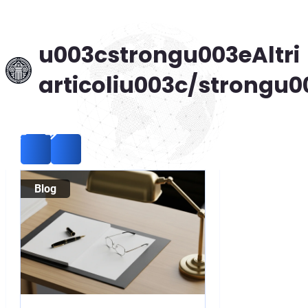
u003cstrongu003eAltri
articoliu003c/strongu0
Blog
Blog