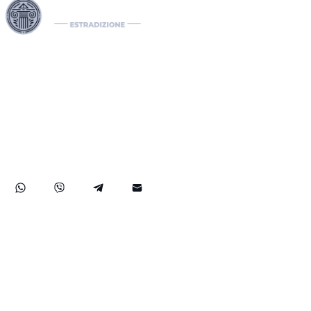
I nostri Interpol Red Notice lawyers sono specializzati nella
gestione di casi di estradizione internazionale, comprese le
richieste di estradizione tra paesi. In qualità di international
lawyers, gestiamo efficacemente notifiche Interpol come il
Red Notice, il Green e il Blue Notice, oltre alle Diffusioni. Il
nostro studio legale internazionale assiste nella rimozione di
mandati di arresto internazionali e sviluppa soluzioni legali
strategiche per proteggere i diritti dei nostri clienti a livello
globale.