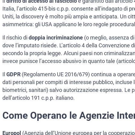
Il
diritto di accesso al fascicolo
è garantito dall’articolo
Italia, l’articolo 415-bis c.p.p. consente all’indagato di p
Uniti, la discovery è molto più ampia e anticipata. Un cit
asimmetrica: gli USA applicano le loro regole procedurali
Il rischio di
doppia incriminazione
(o meglio, assenza di 
dove l’imputato risiede. L’articolo 4 della Convenzione d
secondo la propria legge. Alcuni paesi non criminalizzan
invece punisce l’accesso abusivo in quanto tale (articolo
Il
GDPR
(Regolamento UE 2016/679) continua a operare anch
dati personali per compiti di interesse pubblico, incluse le
biometrici, sanitari) salvo autorizzazione espressa. Le p
dell’articolo 191 c.p.p. italiano.
Come Operano le Agenzie Inter
Europol
(Agenzia dell’Unione europea per la cooperazione n