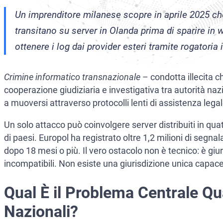
CCF (Co
World-C
Un imprenditore milanese scopre in aprile 2025 che
Diffusio
Aziende
transitano su server in Olanda prima di sparire in 
ottenere i log dai provider esteri tramite rogatoria 
Protezio
Mandato
Estra
Crimine informatico transnazionale
– condotta illecita ch
cooperazione giudiziaria e investigativa tra autorità nazi
Avvocati
Estra
a muoversi attraverso protocolli lenti di assistenza lega
Avvocato
Estra
Un solo attacco può coinvolgere server distribuiti in quat
Crimini 
Estra
di paesi. Europol ha registrato oltre 1,2 milioni di seg
dopo 18 mesi o più. Il vero ostacolo non è tecnico: è giu
Prevenzi
Estra
incompatibili. Non esiste una giurisdizione unica capace 
Estra
Qual È il Problema Centrale Qu
Nazionali?