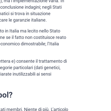
o), ma l’implementazione varia. In
i conclusione indagini; negli Stati
atici si trova in situazione
are le garanzie italiane.
 in Italia ma lecito nello Stato
e se il fatto non costituisce reato
conomico dimostrabile; l’Italia
ttera e) consente il trattamento di
egorie particolari (dati genetici,
rate inutilizzabili ai sensi
pol?
ati membri. Niente di più. L’articolo