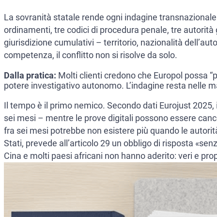
La sovranità statale rende ogni indagine transnazionale un
ordinamenti, tre codici di procedura penale, tre autorità g
giurisdizione cumulativi – territorio, nazionalità dell
competenza, il conflitto non si risolve da solo.
Dalla pratica:
Molti clienti credono che Europol possa “p
potere investigativo autonomo. L’indagine resta nelle ma
Il tempo è il primo nemico. Secondo dati Eurojust 2025, i
sei mesi – mentre le prove digitali possono essere canc
fra sei mesi potrebbe non esistere più quando le autori
Stati, prevede all’articolo 29 un obbligo di risposta «sen
Cina e molti paesi africani non hanno aderito: veri e propr