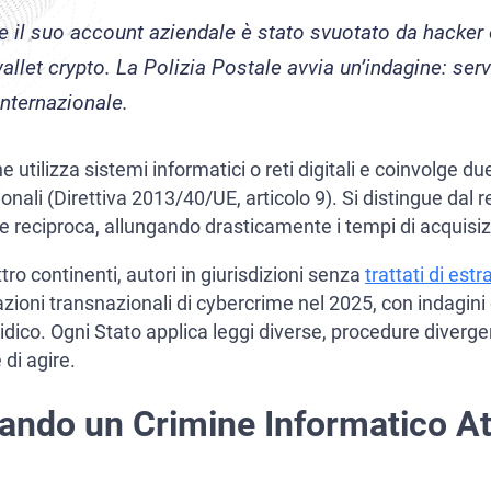
mmission for the Control of INTERPOL)
heck
 il suo account aziendale è stato svuotato da hacker o
ne Interpol
 e manager
wallet crypto. La Polizia Postale avvia un’indagine: se
internazionale.
ne dall’estradizione
 d’arresto internazionale
dizione e Difesa Penale Internazionale tra Italia e Stati Uniti
e utilizza sistemi informatici o reti digitali e coinvolge du
onali (Direttiva 2013/40/UE, articolo 9). Si distingue dal r
 per crimini dei colletti bianchi
dizione dall’Italia alla Russia
le reciproca, allungando drasticamente i tempi di acquisiz
 presso la Corte Europea dei diritti dell’uomo
dizione tra Italia e Germania
tro continenti, autori in giurisdizioni senza
trattati di est
economici e finanziari in Italia
dizione tra Italia e Messico
nalazioni transnazionali di cybercrime nel 2025, con indag
ridico. Ogni Stato applica leggi diverse, procedure diverg
one del riciclaggio di denaro
dizione tra Argentina e Italia
di agire.
dizione tra Italia e Spagna
ando un Crimine Informatico Att