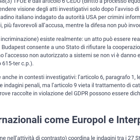
 48(3) TFUE e dall’articolo 6 CEDU (diritto a processo equ
rendere visione degli atti investigativi solo dopo l’avviso d
tadino italiano indagato da autorità USA per crimini inform
, più favorevoli all’accusa, mentre la difesa non può invoc
incriminazione) esiste realmente: un atto può essere reato
i Budapest consente a uno Stato di rifiutare la cooperazion
o l’accesso non autorizzato a sistemi se non vi è danno e
 615-ter c.p.).
e in contesti investigativi: l’articolo 6, paragrafo 1, le
 indagini penali, ma l’articolo 9 vieta il trattamento di cat
rove raccolte in violazione del GDPR possono essere dichia
nazionali come Europol e Inter
ell’attività di contrasto) coordina le indagini tra i 27 St