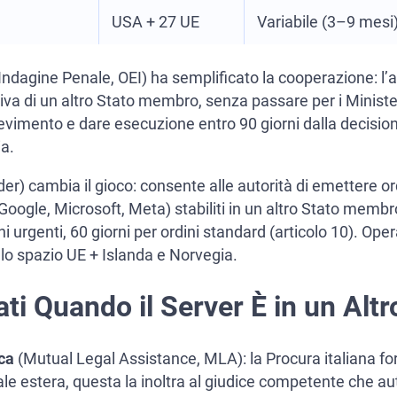
USA + 27 UE
Variabile (3–9 mesi
ndagine Penale, OEI) ha semplificato la cooperazione: l’a
iva di un altro Stato membro, senza passare per i Ministeri
cevimento e dare esecuzione entro 90 giorni dalla decisione
ia.
r) cambia il gioco: consente alle autorità di emettere o
Google, Microsoft, Meta) stabiliti in un altro Stato membro, 
ini urgenti, 60 giorni per ordini standard (articolo 10). Op
 lo spazio UE + Islanda e Norvegia.
ati Quando il Server È in un Alt
ca
(Mutual Legal Assistance, MLA): la Procura italiana fo
trale estera, questa la inoltra al giudice competente che aut