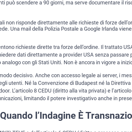
nti può scendere a 90 giorni, ma serve documentare il ri
i non risponde direttamente alle richieste di forze dell’o
ede. Una mail della Polizia Postale a Google Irlanda vien
tono richieste dirette tra forze dell’ordine. Il trattato 
hiedere dati direttamente a provider USA senza passare pe
nalogo con gli Stati Uniti. Non è ancora in vigore a inizi
 modo decisivo. Anche con accesso legale ai server, i mes
egli utenti. Né la Convenzione di Budapest né la Direttiva
 L’articolo 8 CEDU (diritto alla vita privata) e l’articolo 7
cazioni, limitando il potere investigativo anche in pres
sa Quando l’Indagine È Transnazi