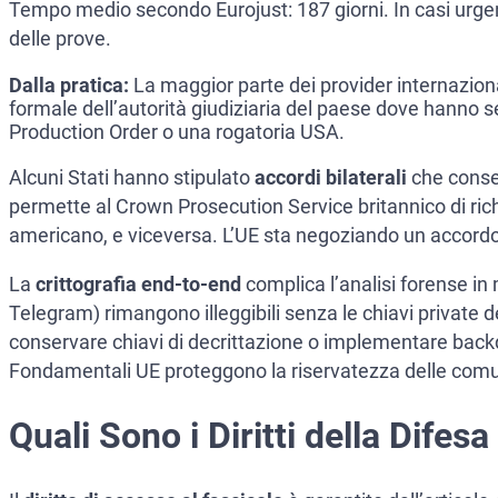
Tempo medio secondo Eurojust: 187 giorni. In casi urge
delle prove.
Dalla pratica:
La maggior parte dei provider internazional
formale dell’autorità giudiziaria del paese dove hanno s
Production Order o una rogatoria USA.
Alcuni Stati hanno stipulato
accordi bilaterali
che consen
permette al Crown Prosecution Service britannico di ric
americano, e viceversa. L’UE sta negoziando un accordo a
La
crittografia end-to-end
complica l’analisi forense in
Telegram) rimangono illeggibili senza le chiavi private d
conservare chiavi di decrittazione o implementare backdoor.
Fondamentali UE proteggono la riservatezza delle comuni
Quali Sono i Diritti della Dife