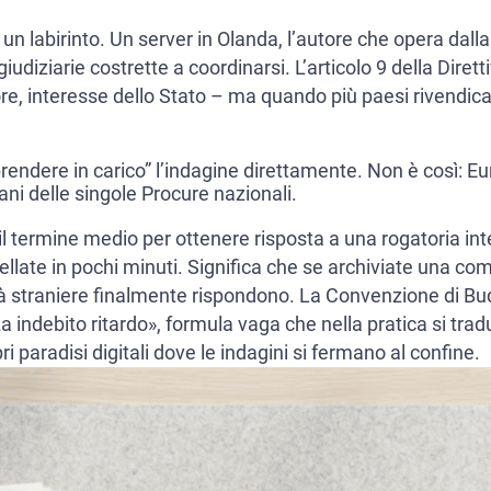
 labirinto. Un server in Olanda, l’autore che opera dalla R
iudiziarie costrette a coordinarsi. L’articolo 9 della Dirett
’autore, interesse dello Stato – ma quando più paesi rive
rendere in carico” l’indagine direttamente. Non è così: Eu
ni delle singole Procure nazionali.
l termine medio per ottenere risposta a una rogatoria inte
ellate in pochi minuti. Significa che se archiviate una 
tà straniere finalmente rispondono. La Convenzione di Bud
za indebito ritardo», formula vaga che nella pratica si tra
i paradisi digitali dove le indagini si fermano al confine.