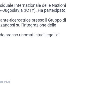
siduale Internazionale delle Nazioni
ex-Jugoslavia (ICTY). Ha partecipato
nte-ricercatrice presso il Gruppo di
zzandosi sull’integrazione delle
do presso rinomati studi legali di
ervizi
La Red Notice di Interpol
La Blue Notice di Interpol