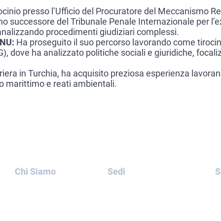
ocinio presso l’Ufficio del Procuratore del Meccanismo Re
gano successore del Tribunale Penale Internazionale per l’
, analizzando procedimenti giudiziari complessi.
ONU:
Ha proseguito il suo percorso lavorando come tirocina
 dove ha analizzato politiche sociali e giuridiche, focali
rriera in Turchia, ha acquisito preziosa esperienza lavoran
tto marittimo e reati ambientali.
Chi Siamo
Sedi
S
Casi
Svezia
Legali
Spagna