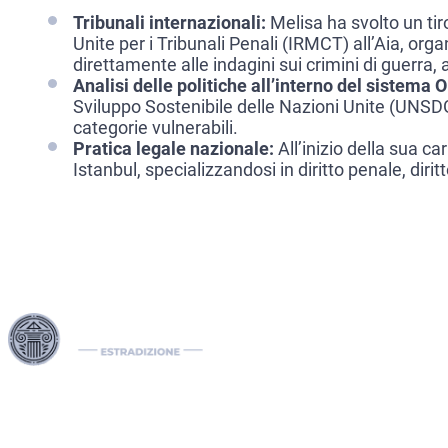
Tribunali internazionali:
Melisa ha svolto un tir
Unite per i Tribunali Penali (IRMCT) all’Aia, or
direttamente alle indagini sui crimini di guerra
Analisi delle politiche all’interno del sistema 
Sviluppo Sostenibile delle Nazioni Unite (UNSDG),
categorie vulnerabili.
Pratica legale nazionale:
All’inizio della sua ca
Istanbul, specializzandosi in diritto penale, diri
I nostri Interpol Red Notice lawyers sono specializzati nella
gestione di casi di estradizione internazionale, comprese le
richieste di estradizione tra paesi. In qualità di international