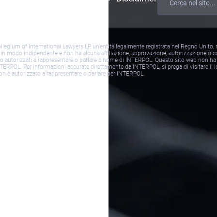
d’uso
Collegium of International Lawyers LP, un'entità legalmente registrata nel Regno Unito
 in modo indipendente e non ha alcuna affiliazione, approvazione, autorizzazione o co
on siamo autorizzati a rappresentare o parlare a nome di INTERPOL. Questo sito web no
TERPOL. Per informazioni accurate direttamente da INTERPOL, si prega di visitare il lor
on è autorizzato a rappresentare o parlare per INTERPOL.