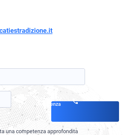
atiestradizione.it
Prenota una
consulenza
Vanta una competenza approfondita