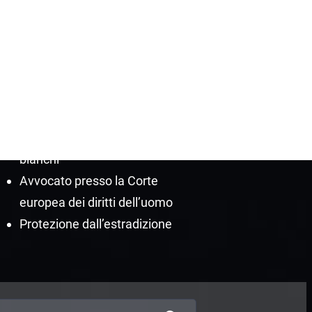
La Green Notice di Interpol
La Silver Notice di Interpol
La Yellow Notice di Interpol
Cancellazione della Red Notice
Avvocati e rappresentanti di
Europol
Avvocati per crimini dei colletti
bianchi
Avvocato presso la Corte
europea dei diritti dell’uomo
Protezione dall’estradizione