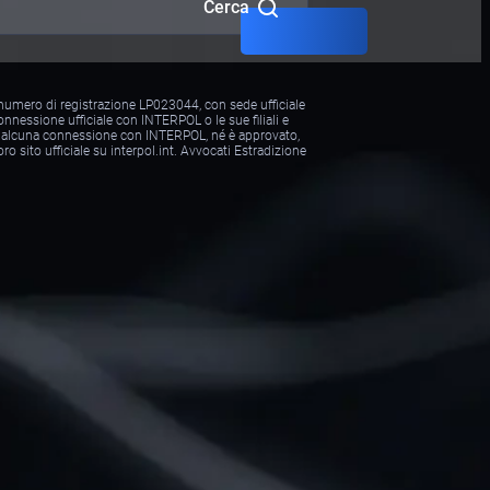
Cerca
, numero di registrazione LP023044, con sede ufficiale
nnessione ufficiale con INTERPOL o le sue filiali e
n ha alcuna connessione con INTERPOL, né è approvato,
o sito ufficiale su interpol.int. Avvocati Estradizione