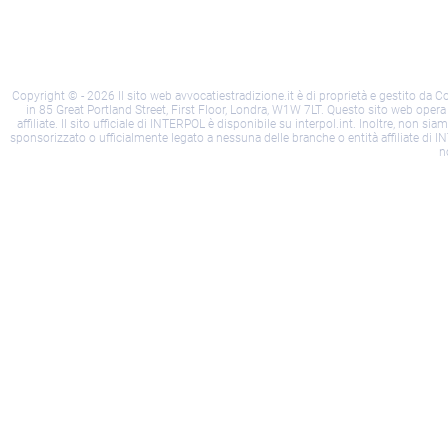
cookie
privacy
Copyright © - 2026 Il sito web avvocatiestradizione.it è di proprietà e gestito da 
in 85 Great Portland Street, First Floor, Londra, W1W 7LT. Questo sito web opera
affiliate. Il sito ufficiale di INTERPOL è disponibile su interpol.int. Inoltre, n
sponsorizzato o ufficialmente legato a nessuna delle branche o entità affiliate di IN
n