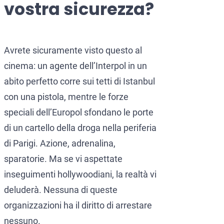
vostra sicurezza?
CCF (Commission for the Co
World-Check
Diffusione Interpol
Aziende e manager
Protezione dall’estradizione
Avrete sicuramente visto questo al
cinema: un agente dell’Interpol in un
Mandato d’arresto internazi
Estradizione e Difesa Penal
abito perfetto corre sui tetti di Istanbul
Avvocati per crimini dei colle
Estradizione dall’Italia al
con una pistola, mentre le forze
Avvocato presso la Corte Euro
Estradizione tra Italia e 
speciali dell’Europol sfondano le porte
di un cartello della droga nella periferia
Crimini economici e finanziari
Estradizione tra Italia e 
di Parigi. Azione, adrenalina,
Prevenzione del riciclaggio 
Estradizione tra Argentina 
sparatorie. Ma se vi aspettate
Estradizione tra Italia e 
inseguimenti hollywoodiani, la realtà vi
deluderà. Nessuna di queste
organizzazioni ha il diritto di arrestare
nessuno.