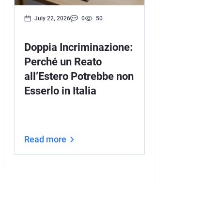
July 22, 2026
0
50
July 16, 2026
Doppia Incriminazione:
Estradizion
Perché un Reato
Cittadini c
all’Estero Potrebbe non
Cittadinan
Esserlo in Italia
Completa a
UE e Difese
(2026)
Read more
Read more