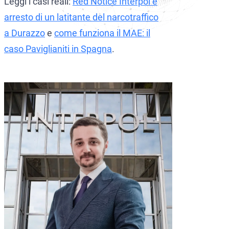
Leggi i casi reali:
Red Notice Interpol e
arresto di un latitante del narcotraffico
a Durazzo
e
come funziona il MAE: il
caso Paviglianiti in Spagna
.