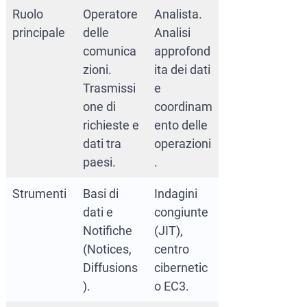
Ruolo
Operatore
Analista.
principale
delle
Analisi
comunica
approfond
zioni.
ita dei dati
Trasmissi
e
one di
coordinam
richieste e
ento delle
dati tra
operazioni
paesi.
.
Strumenti
Basi di
Indagini
dati e
congiunte
Notifiche
(JIT),
(Notices,
centro
Diffusions
cibernetic
).
o EC3.