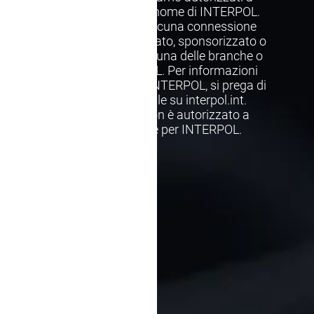
rappresentare o parlare a nome di INTERPOL.
Questo sito web non ha alcuna connessione
con INTERPOL, né è approvato, sponsorizzato o
ufficialmente legato a nessuna delle branche o
entità affiliate di INTERPOL. Per informazioni
accurate direttamente da INTERPOL, si prega di
visitare il loro sito ufficiale su interpol.int.
Avvocati Estradizione non è autorizzato a
rappresentare o parlare per INTERPOL.