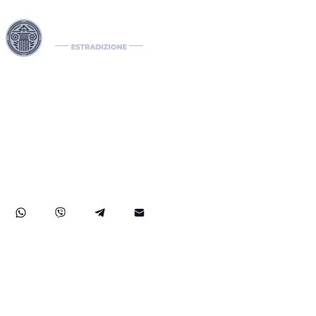
I nostri Interpol Red Notice lawyers sono specializzati nella
gestione di casi di estradizione internazionale, comprese le
richieste di estradizione tra paesi. In qualità di international
lawyers, gestiamo efficacemente notifiche Interpol come il
Red Notice, il Green e il Blue Notice, oltre alle Diffusioni. Il
nostro studio legale internazionale assiste nella rimozione di
mandati di arresto internazionali e sviluppa soluzioni legali
strategiche per proteggere i diritti dei nostri clienti a livello
globale.