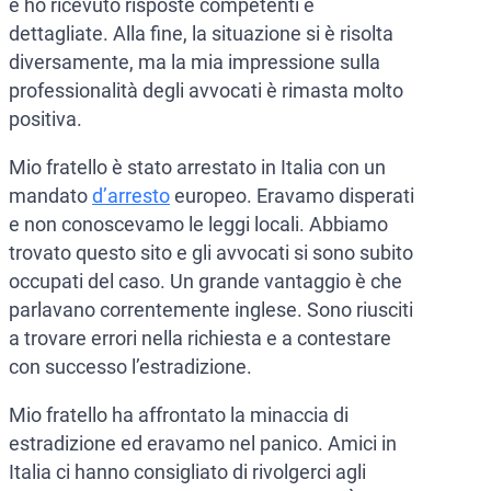
e ho ricevuto risposte competenti e
CCF (Commission for the Co
World-Check
dettagliate. Alla fine, la situazione si è risolta
diversamente, ma la mia impressione sulla
Diffusione Interpol
Aziende e manager
professionalità degli avvocati è rimasta molto
Protezione dall’estradizione
positiva.
Mandato d’arresto internazi
Estradizione e Difesa Penal
Mio fratello è stato arrestato in Italia con un
mandato
d’arresto
europeo. Eravamo disperati
Avvocati per crimini dei colle
Estradizione dall’Italia al
e non conoscevamo le leggi locali. Abbiamo
Avvocato presso la Corte Euro
Estradizione tra Italia e 
trovato questo sito e gli avvocati si sono subito
occupati del caso. Un grande vantaggio è che
Crimini economici e finanziari
Estradizione tra Italia e 
parlavano correntemente inglese. Sono riusciti
Prevenzione del riciclaggio 
Estradizione tra Argentina 
a trovare errori nella richiesta e a contestare
con successo l’estradizione.
Estradizione tra Italia e 
Mio fratello ha affrontato la minaccia di
estradizione ed eravamo nel panico. Amici in
Italia ci hanno consigliato di rivolgerci agli