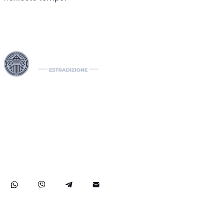
I nostri Interpol Red Notice lawyers sono specializzati nella
gestione di casi di estradizione internazionale, comprese le
richieste di estradizione tra paesi. In qualità di international
lawyers, gestiamo efficacemente notifiche Interpol come il
Red Notice, il Green e il Blue Notice, oltre alle Diffusioni. Il
nostro studio legale internazionale assiste nella rimozione di
mandati di arresto internazionali e sviluppa soluzioni legali
strategiche per proteggere i diritti dei nostri clienti a livello
globale.